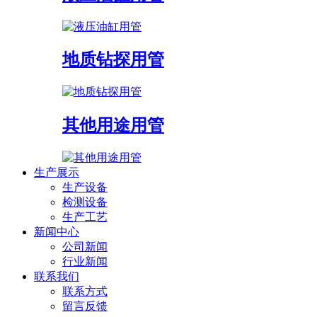
地质钻探用管
其他用途用管
生产展示
生产设备
检测设备
生产工艺
新闻中心
公司新闻
行业新闻
联系我们
联系方式
留言反馈