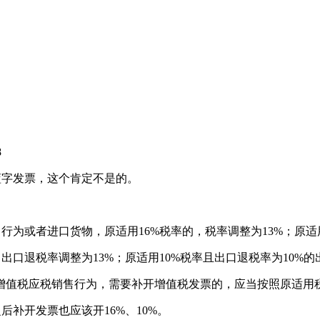
8
和蓝字发票，这个肯定不是的。
行为或者进口货物，原适用16%税率的，税率调整为13%；原适
，出口退税率调整为13%；原适用10%税率且出口退税率为10%
增值税应税销售行为，需要补开增值税发票的，应当按照原适用
之后补开发票也应该开16%、10%。