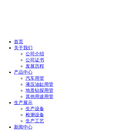
首页
关于我们
公司介绍
公司证书
发展历程
产品中心
汽车用管
液压油缸用管
地质钻探用管
其他用途用管
生产展示
生产设备
检测设备
生产工艺
新闻中心