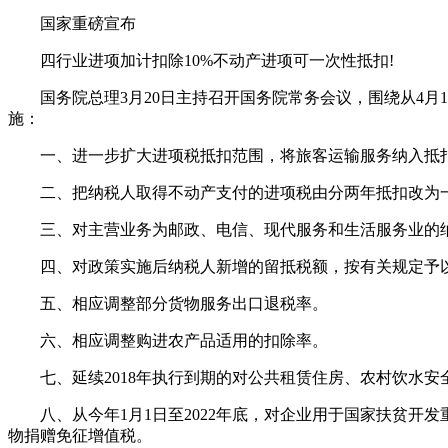
国家重磅宣布
四行业进项加计扣除10%不动产进项可一次性抵扣!
国务院总理3月20日主持召开国务院常务会议，围绕从4月
施：
一、进一步扩大进项税抵扣范围，将旅客运输服务纳入抵
二、把纳税人取得不动产支付的进项税由分两年抵扣改为
三、对主营业务为邮政、电信、现代服务和生活服务业的纳
四、对政策实施后纳税人新增的留抵税额，按有关规定予
五、相应调整部分货物服务出口退税率。
六、相应调整购进农产品适用的扣除率。
七、延续2018年执行到期的对公共租赁住房、农村饮水
八、从今年1月1日至2022年底，对企业用于国家扶贫
物捐赠免征增值税。