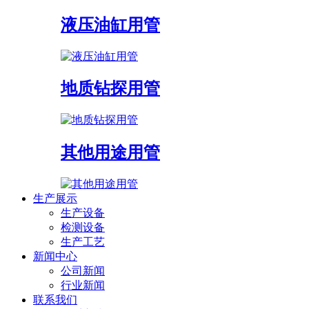
液压油缸用管
地质钻探用管
其他用途用管
生产展示
生产设备
检测设备
生产工艺
新闻中心
公司新闻
行业新闻
联系我们