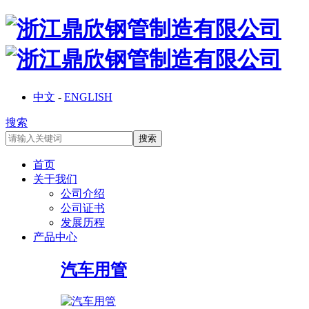
中文
-
ENGLISH
搜索
首页
关于我们
公司介绍
公司证书
发展历程
产品中心
汽车用管